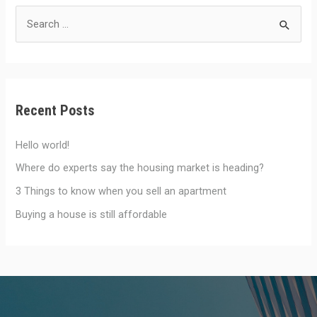
S
e
a
r
c
Recent Posts
h
f
Hello world!
o
Where do experts say the housing market is heading?
r
3 Things to know when you sell an apartment
:
Buying a house is still affordable