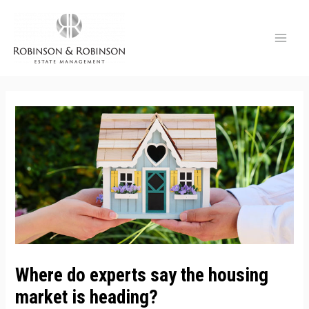
Skip
to
content
MAI
ME
Where do experts say the housing
market is heading?